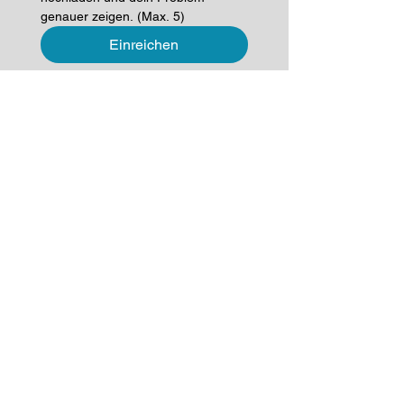
genauer zeigen. (Max. 5)
Einreichen
D
ein hirschcom Team in Maishofen - so
erreichst du uns
Kontakt
Tel:
+43 6542 68000
E-Mail: shop@hirschcom.at
Öffnungszeiten
Montag - Freitag
09:00 – 18:00 Uhr
Addresse
hirschcom Maishofen
Saalfeldnerstraße 43