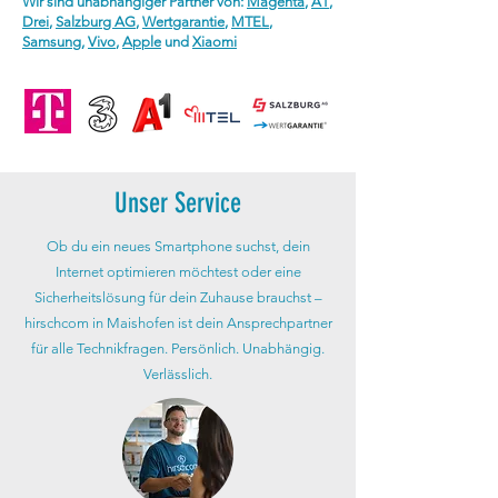
Wir sind unabhängiger Partner von:
Magenta
,
A1
,
Drei
,
Salzburg AG
,
Wertgarantie
,
MTEL
,
Samsung
,
Vivo
,
Apple
und
Xiaomi
Unser Service
Ob du ein neues Smartphone suchst, dein
Internet optimieren möchtest oder eine
Sicherheitslösung für dein Zuhause brauchst –
hirschcom in Maishofen ist dein Ansprechpartner
für alle Technikfragen. Persönlich. Unabhängig.
Verlässlich.