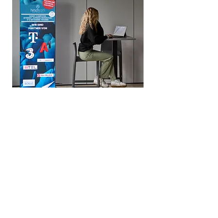
Mehr Infos und Preise
Unser hirschcom Team
Hinter jedem erfolgreichen Projekt stehen
Menschen, die mit Leidenschaft, Know-how und
Teamgeist arbeiten. Wir sind stolz auf unser
engagiertes Team, das mit Herz und Verstand für
unsere Kundinnen und Kunden da ist.