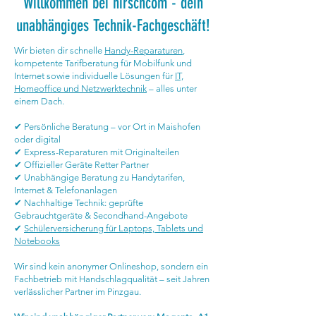
Willkommen bei hirschcom - dein
unabhängiges Technik-Fachgeschäft!
Wir bieten dir schnelle
Handy-Reparaturen
,
kompetente Tarifberatung für Mobilfunk und
Internet sowie individuelle Lösungen für
IT,
Homeoffice und Netzwerktechnik
– alles unter
einem Dach.
✔ Persönliche Beratung – vor Ort in Maishofen
oder digital
✔ Express-Reparaturen mit Originalteilen
✔ Offizieller Geräte Retter Partner
✔ Unabhängige Beratung zu Handytarifen,
Internet & Telefonanlagen
✔ Nachhaltige Technik: geprüfte
Gebrauchtgeräte & Secondhand-Angebote
✔
Schülerversicherung für Laptops, Tablets und
Notebooks
Wir sind kein anonymer Onlineshop, sondern ein
Fachbetrieb mit Handschlagqualität – seit Jahren
verlässlicher Partner im Pinzgau.