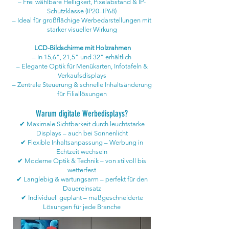
– Frei wählbare Helligkeit, Pixelabstand & IP-
Schutzklasse (IP20–IP68)
– Ideal für großflächige Werbedarstellungen mit
starker visueller Wirkung
LCD-Bildschirme mit Holzrahmen
– In 15,6", 21,5" und 32" erhältlich
– Elegante Optik für Menükarten, Infotafeln &
Verkaufsdisplays
– Zentrale Steuerung & schnelle Inhaltsänderung
für Filiallösungen
Warum digitale Werbedisplays?
✔ Maximale Sichtbarkeit durch leuchtstarke
Displays – auch bei Sonnenlicht
✔ Flexible Inhaltsanpassung – Werbung in
Echtzeit wechseln
✔ Moderne Optik & Technik – von stilvoll bis
wetterfest
✔ Langlebig & wartungsarm – perfekt für den
Dauereinsatz
✔ Individuell geplant – maßgeschneiderte
Lösungen für jede Branche