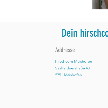
D
ein hirschc
Addresse
hirschcom Maishofen
Saalfeldnerstraße 43
5751 Maishofen