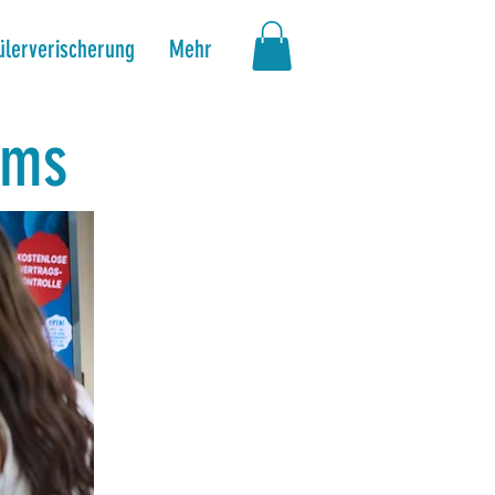
ülerverischerung
Mehr
ams