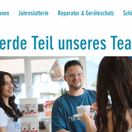
anen
Jahreslotterie
Reparatur & Geräteschutz
Sch
erde Teil unseres Te